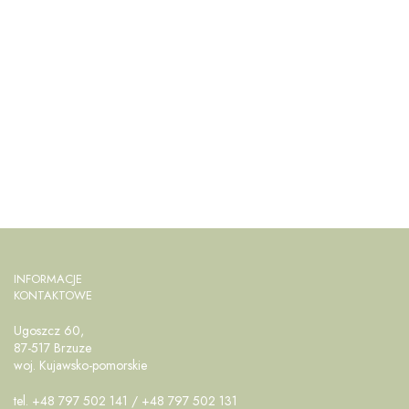
INFORMACJE
KONTAKTOWE
Ugoszcz 60,
87-517 Brzuze
woj. Kujawsko-pomorskie
tel. +48 797 502 141 / +48 797 502 131