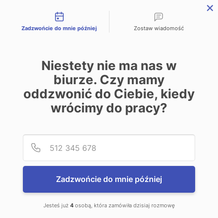
Możliwości kontaktu
OSTATNIE
DOSTĘPNE
NIERUCHOMOŚCI !
Zadzwońcie do mnie później
Zostaw wiadomość
Niestety nie ma nas w
biurze. Czy mamy
Kup willę w nowym,
oddzwonić do Ciebie, kiedy
*****
5
NoName Lakes Luxury Hotel&SPA
wrócimy do pracy?
Podaj
Numer
Zadzwońcie do mnie później
+48 797 502 ...
Pokaż
Jesteś już
4
osobą, która zamówiła dzisiaj rozmowę