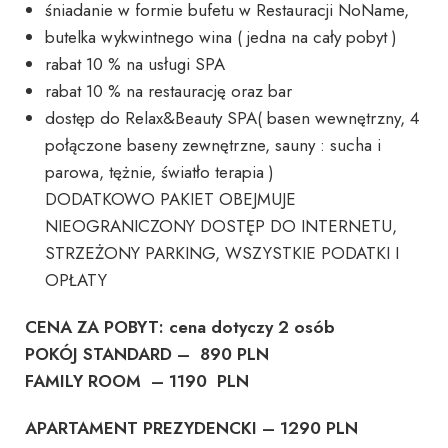
śniadanie w formie bufetu w Restauracji NoName,
butelka wykwintnego wina ( jedna na cały pobyt )
rabat 10 % na usługi SPA
rabat 10 % na restaurację oraz bar
dostęp do Relax&Beauty SPA( basen wewnętrzny, 4
połączone baseny zewnętrzne, sauny : sucha i
parowa, tężnie, światło terapia )
DODATKOWO PAKIET OBEJMUJE
NIEOGRANICZONY DOSTĘP DO INTERNETU,
STRZEŻONY PARKING, WSZYSTKIE PODATKI I
OPŁATY
CENA ZA POBYT: cena dotyczy 2 osób
POKÓJ STANDARD –
890 PLN
FAMILY ROOM –
1190
PLN
APARTAMENT PREZYDENCKI – 1290 PLN