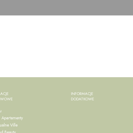
ACJE
INFORMACJE
AWOWE
DODATKOWE
u
i Apartamenty
ualne Ville
nd Beauty